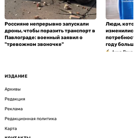
Россияне непрерывно запускали
Люди, котор
дроны, чтобы поразить транспорт в
изменились
Павлограде: военный заявил о
потребности
"тревожном звоночке"
году большо
Анна Поном
ИЗДАНИЕ
Архивы
Редакция
Реклама
Редакционная политика
Карта