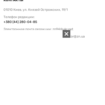
КОНТАКТЫ
01010 Киев, ул. Князей Острожских, 19/1
Телефон редакции:
+380 (44) 280-04-85
Электронная почта редакции:
zn94@ukr.net
Электронная почта службы новостей:
editor@zn.ua
СОЦСЕТИ
ПОДДЕРЖАТЬ ZN.UA
Поддержать независимую
журналистику!
ЗЕРКАЛО НЕДЕЛИ
не подводим с 1994-го года