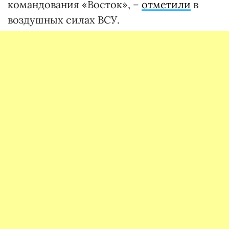
командования «Восток», –
отметили
в
воздушных силах ВСУ.