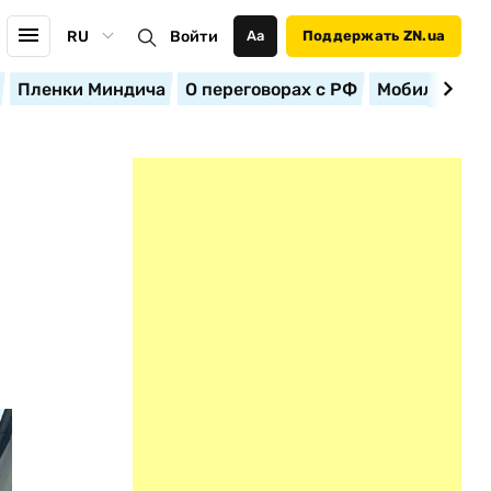
RU
Войти
Аа
Поддержать ZN.ua
Пленки Миндича
О переговорах с РФ
Мобилизация
У