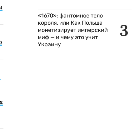
м
«1670»: фантомное тело
короля, или Как Польша
3
монетизирует имперский
миф — и чему это учит
о
Украину
с
х