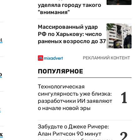
уделяла городу такого
"внимания"
Массированный удар
РФ по Харькову: число
м
раненых возросло до 37
ПОПУЛЯРНОЕ
о
Технологическая
1
сингулярность уже близка:
разработчики ИИ заявляют
о начале новой эры
с
Забудьте о Джеке Ричере:
2
х
Алан Ритчсон 90 минут