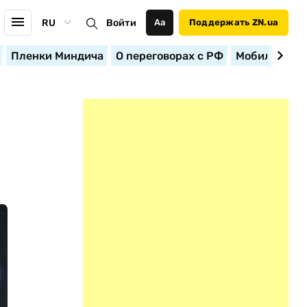
RU
Войти
Аа
Поддержать ZN.ua
Пленки Миндича
О переговорах с РФ
Мобилизация