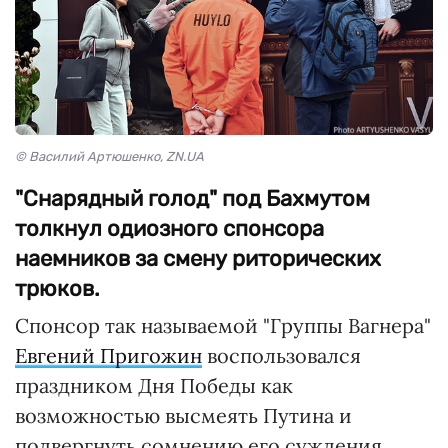
© Василий Артюшенко, ZN.UA
"Снарядный голод" под Бахмутом
толкнул одиозного спонсора
наемников за смену риторических
трюков.
Спонсор так называемой "Группы Вагнера"
Евгений Пригожин
воспользовался
праздником Дня Победы как
возможностью высмеять Путина и
подвергнуть сомнению его суждения.