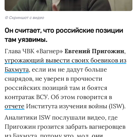
© Скриншот с видео
Он считает, что российские позиции
там уязвимы.
Глава ЧВК «Вагнер»
Евгений Пригожин
,
угрожающий вывести своих боевиков из
Бахмута
, если им не дадут больше
снарядов, не уверен в прочности
российских позиций там и боятся
контратак ВСУ. Об этом говорится в
отчете
Института изучения войны (ISW).
Аналитики ISW послушали видео, где
Пригожин грозится забрать вагнеровцев
из Бахмута, потому что, мол,
они