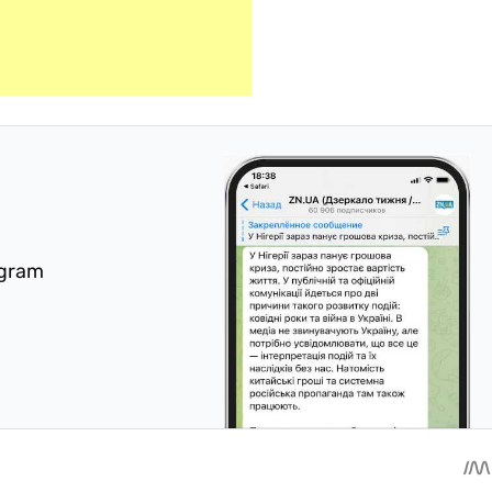
egram