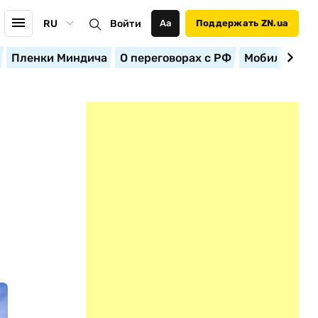
RU
Войти
Аа
Поддержать ZN.ua
Пленки Миндича
О переговорах с РФ
Мобилизация