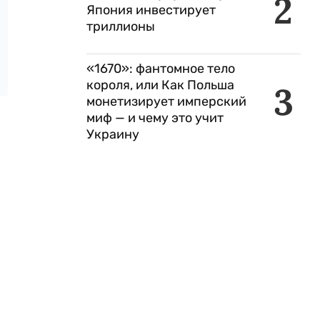
2
Япония инвестирует
триллионы
«1670»: фантомное тело
короля, или Как Польша
3
монетизирует имперский
миф — и чему это учит
Украину