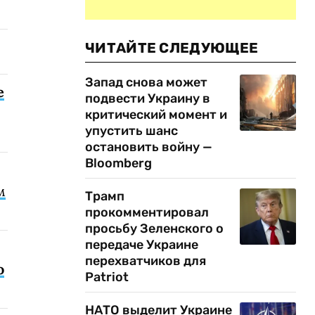
ЧИТАЙТЕ СЛЕДУЮЩЕЕ
Запад снова может
е
подвести Украину в
критический момент и
упустить шанс
остановить войну —
Bloomberg
м
Трамп
прокомментировал
просьбу Зеленского о
передаче Украине
перехватчиков для
о
Patriot
НАТО выделит Украине