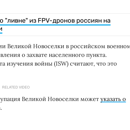
о "ливне" из FPV-дронов россиян на
и
ии Великой Новоселки в российском военно
вления о захвате населенного пункта.
 изучения войны (ISW) считают, что это
RELATED VIDEO
ккупация Великой Новоселки может
указать о
.