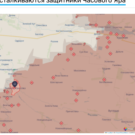
 сталкиваются защитники Часового Яра