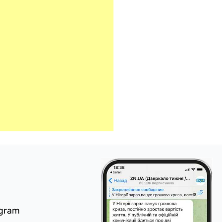
egram