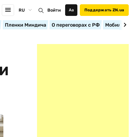
RU
Войти
Аа
Поддержать ZN.ua
Пленки Миндича
О переговорах с РФ
Мобилизация
ЩИ