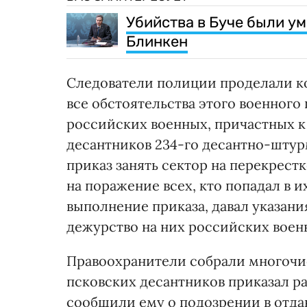
Убийства в Буче были 
Блинкен
Следователи полиции проделали ко
все обстоятельства этого военног
российских военных, причастных к 
десантников 234-го десантно-штур
приказ занять сектор на перекрест
на поражение всех, кто попадал в 
выполнение приказа, давал указани
дежурство на них российских военн
Правоохранители собрали многочис
псковских десантников приказал р
сообщили ему о подозрении в отда