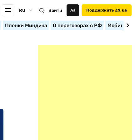
RU
Войти
Аа
Поддержать ZN.ua
Пленки Миндича
О переговорах с РФ
Мобилизация