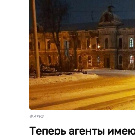
© Атеш
Теперь агенты имею