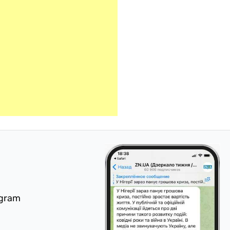
egram