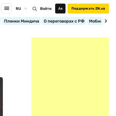
RU
Войти
Аа
Поддержать ZN.ua
Пленки Миндича
О переговорах с РФ
Мобилизация