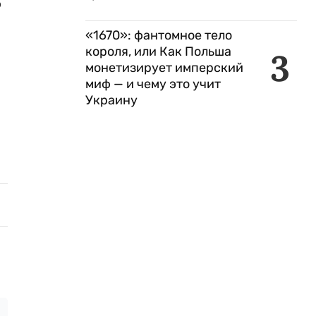
р
«1670»: фантомное тело
короля, или Как Польша
3
монетизирует имперский
миф — и чему это учит
Украину