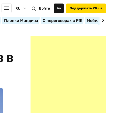
RU
Войти
Аа
Поддержать ZN.ua
Пленки Миндича
О переговорах с РФ
Мобилизация
 В