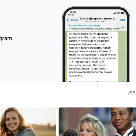
egram