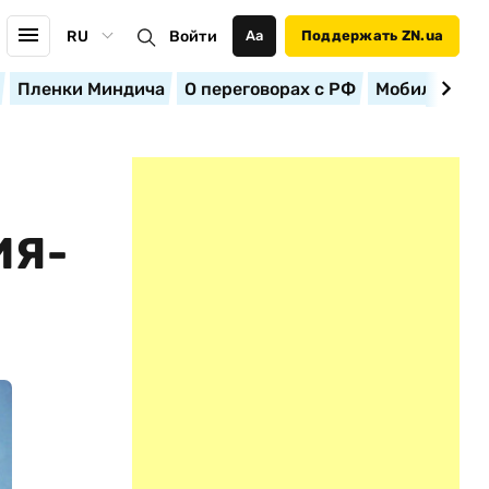
RU
Войти
Аа
Поддержать ZN.ua
Пленки Миндича
О переговорах с РФ
Мобилизация
ИЯ-