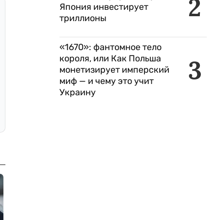
2
Япония инвестирует
триллионы
«1670»: фантомное тело
короля, или Как Польша
3
монетизирует имперский
миф — и чему это учит
Украину