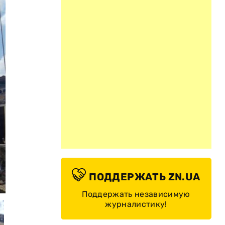
ПОДДЕРЖАТЬ ZN.UA
© Офис генерального прокуратура
Поддержать независимую
журналистику!