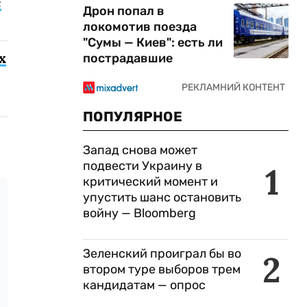
с
Дрон попал в
локомотив поезда
"Сумы — Киев": есть ли
х
пострадавшие
ПОПУЛЯРНОЕ
Запад снова может
подвести Украину в
1
критический момент и
упустить шанс остановить
войну — Bloomberg
Зеленский проиграл бы во
2
втором туре выборов трем
кандидатам — опрос