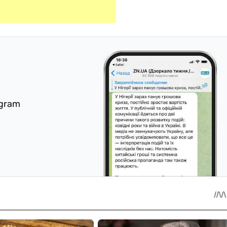
egram