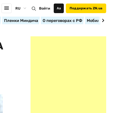
RU
Войти
Аа
Поддержать ZN.ua
Пленки Миндича
О переговорах с РФ
Мобилизация
А