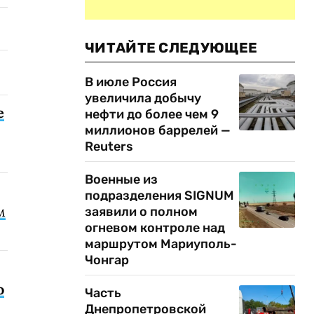
ЧИТАЙТЕ СЛЕДУЮЩЕЕ
В июле Россия
увеличила добычу
е
нефти до более чем 9
миллионов баррелей —
Reuters
Военные из
подразделения SIGNUM
м
заявили о полном
огневом контроле над
маршрутом Мариуполь-
Чонгар
о
Часть
Днепропетровской