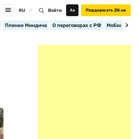
RU
Войти
Аа
Поддержать ZN.ua
Пленки Миндича
О переговорах с РФ
Мобилизация