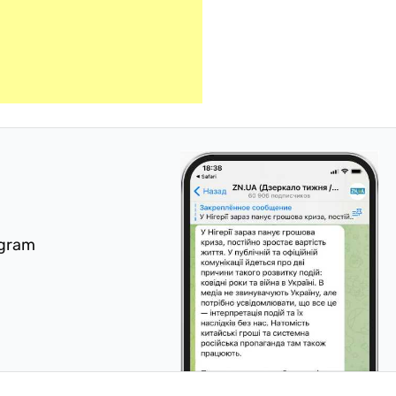
egram