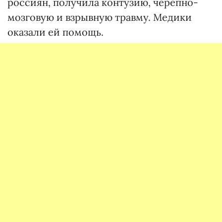
россиян, получила контузию, черепно-
мозговую и взрывную травму. Медики
оказали ей помощь.