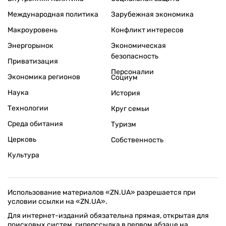
Международная политика
Зарубежная экономика
Макроуровень
Конфликт интересов
Энергорынок
Экономическая
безопасность
Приватизация
Персоналии
Экономика регионов
Социум
Наука
История
Технологии
Круг семьи
Среда обитания
Туризм
Церковь
Собственность
Культура
Использование материалов «ZN.UA» разрешается при
условии ссылки на «ZN.UA».
Для интернет-изданий обязательна прямая, открытая для
поисковых систем, гиперссылка в первом абзаце на