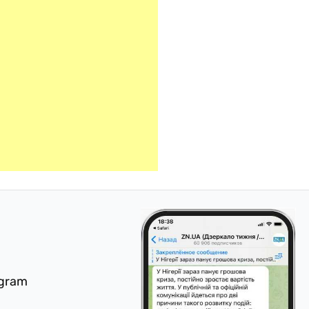
egram