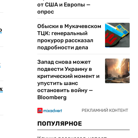
от США и Европы —
опрос
Обыски в Мукачевском
о
ТЦК: генеральный
прокурор рассказал
подробности дела
Запад снова может
с
подвести Украину в
критический момент и
упустить шанс
х
остановить войну —
Bloomberg
ПОПУЛЯРНОЕ