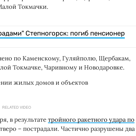
Малой Токмачки.
радами" Степногорск: погиб пенсионер
лнено по Каменскому, Гуляйполю, Щербакам,
лой Токмачке, Чаривному и Новодаровке.
ении жилых домов и объектов
RELATED VIDEO
ря, в результате
тройного ракетного удара по
етверо – пострадали. Частично разрушены два