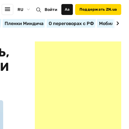
RU
Войти
Аа
Поддержать ZN.ua
Пленки Миндича
О переговорах с РФ
Мобилизация
Ь,
 И