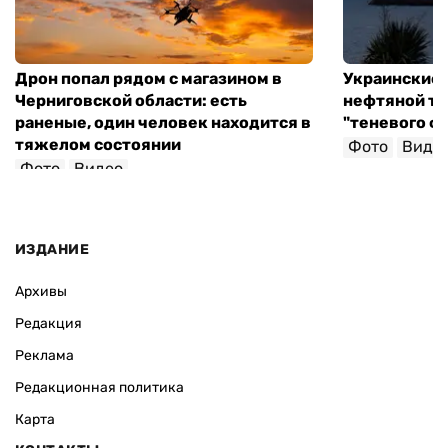
Дрон попал рядом с магазином в
Украинские 
Черниговской области: есть
нефтяной та
раненые, один человек находится в
"теневого ф
тяжелом состоянии
Фото
Виде
Фото
Видео
ИЗДАНИЕ
Архивы
Редакция
Реклама
Редакционная политика
Карта