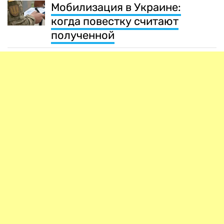
Мобилизация в Украине:
когда повестку считают
полученной