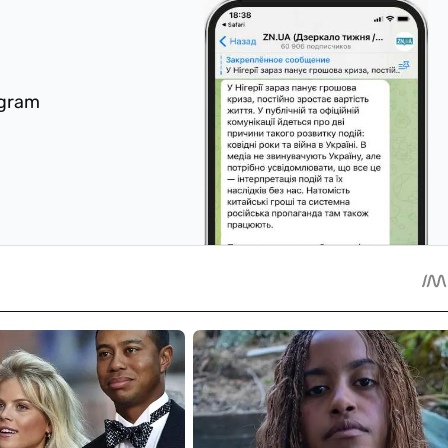
egram