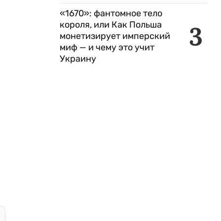
«1670»: фантомное тело
короля, или Как Польша
3
монетизирует имперский
миф — и чему это учит
Украину