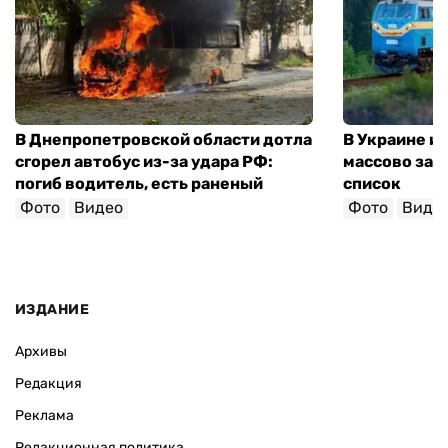
В Днепропетровской области дотла
В Украине и
сгорел автобус из-за удара РФ:
массово зад
погиб водитель, есть раненый
список
Фото
Видео
Фото
Виде
ИЗДАНИЕ
Архивы
Редакция
Реклама
Редакционная политика