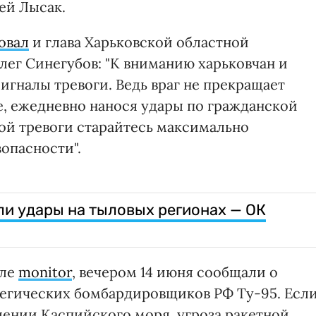
ей Лысак.
овал
и глава Харьковской областной
ег Синегубов: "К вниманию харьковчан и
игналы тревоги. Ведь враг не прекращает
, ежедневно нанося удары по гражданской
ой тревоги старайтесь максимально
зопасности".
и удары на тыловых регионах — ОК
сле
monitor
, вечером 14 июня сообщали о
тегических бомбардировщиков РФ Ту-95. Есл
лении Каспийского моря, угроза ракетной