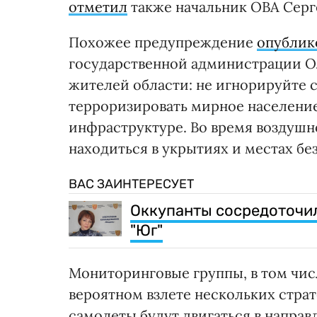
отметил
также начальник ОВА Серг
Похожее предупреждение
опублик
государственной администрации Ол
жителей области: не игнорируйте с
терроризировать мирное население
инфраструктуре. Во время воздушн
находиться в укрытиях и местах бе
ВАС ЗАИНТЕРЕСУЕТ
Оккупанты сосредоточил
"Юг"
Мониторинговые группы, в том чи
вероятном взлете нескольких стра
самолеты будут двигаться в направ