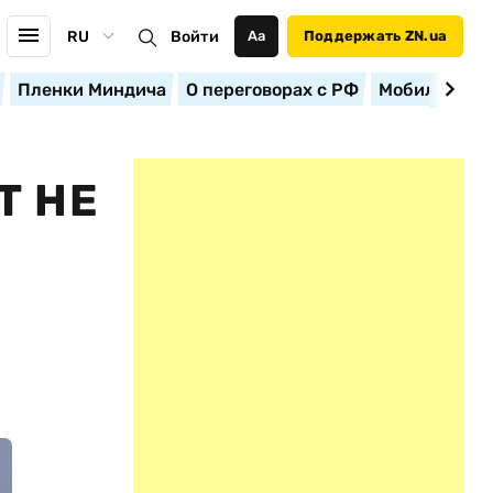
RU
Войти
Аа
Поддержать ZN.ua
Пленки Миндича
О переговорах с РФ
Мобилизация
Т НЕ