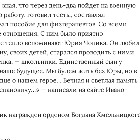
 зная, что через день-два пойдет на военную
 работу, готовил тесты, составлял
вал пособие для физтерапевтов. Со всеми
 отношения. С ним было приятно
Все тепло вспоминают Юрия Чопика. Он любил
ну, своих детей, старался проводить с ними
епка, — школьники. Единственный сын у
 наше будущее. Мы будем жить без Юры, но в
дце о нашем герое… Вечная и светлая память
пановичу…» — написали на сайте Ивано-
ик награжден орденом Богдана Хмельницког
оде.