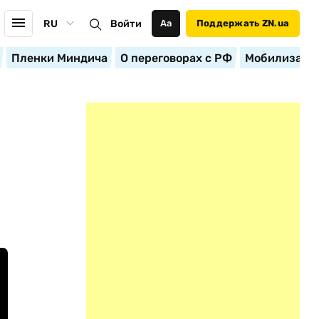
RU
Войти
Аа
Поддержать ZN.ua
Пленки Миндича
О переговорах с РФ
Мобилизация