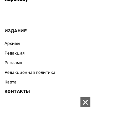
ИЗДАНИЕ
Архивы
Редакция
Реклама
Редакционная политика
Карта
КОНТАКТЫ
01010 Киев, ул. Князей Острожских, 19/1
Телефон редакции:
+380 (44) 280-04-85
Электронная почта редакции:
zn94@ukr.net