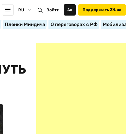
RU
Войти
Аа
Поддержать ZN.ua
Пленки Миндича
О переговорах с РФ
Мобилизация
НУТЬ