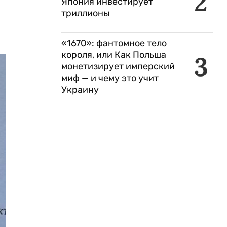
2
Япония инвестирует
триллионы
«1670»: фантомное тело
короля, или Как Польша
3
монетизирует имперский
миф — и чему это учит
Украину