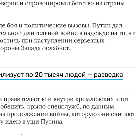
верие и спровоцировал бегство из страны
ле боя и политические вызовы, Путин дал
тельной длительной войне в надежде на то, ч
 достичь при наступлении серьезных
тороны Запада ослабнет.
лизует по 20 тысяч людей — разведка
м правительстве и внутри кремлевских элит
победить, крыло спецслужб, по данным
т на продолжении войны, которую они считаю
у идею в уши Путина.