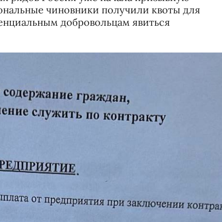
ональные чиновники получили квоты для
тенциальным добровольцам явиться