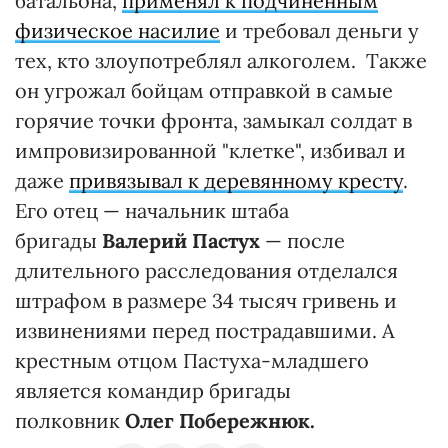
батальона,
применял к подчиненным
физическое насилие
и требовал деньги у
тех, кто злоупотреблял алкоголем. Также
он угрожал бойцам отправкой в самые
горячие точки фронта, замыкал солдат в
импровизированной "клетке", избивал и
даже
привязывал к деревянному кресту
.
Его отец — начальник штаба
бригады
Валерий Пастух
— после
длительного расследования отделался
штрафом в размере 34 тысяч гривень и
извинениями перед пострадавшими. А
крестным отцом Пастуха-младшего
является командир бригады
полковник
Олег Побережнюк.