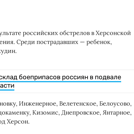
езультате российских обстрелов в Херсонской
нения. Среди пострадавших — ребенок,
кудин.
клад боеприпасов россиян в подвале
асти
оновку, Инженерное, Велетенское, Белоусово,
докаменку, Кизомис, Днепровское, Янтарное,
од Херсон.