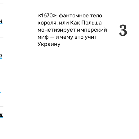
«1670»: фантомное тело
м
короля, или Как Польша
3
монетизирует имперский
миф — и чему это учит
Украину
о
с
х