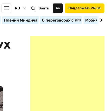
RU
Войти
Аа
Поддержать ZN.ua
Пленки Миндича
О переговорах с РФ
Мобилизация
УХ