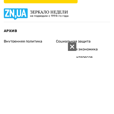
ЗЕРКАЛО НЕДЕЛИ
не подводим с 1994-го года
АРХИВ
Внутренняя политика
Социальная защита
Международная политика
Зарубежная экономика
Макроуровень
Конфликт интересов
Энергорынок
Экономическая
безопасность
Приватизация
Персоналии
Экономика регионов
Социум
Наука
История
Технологии
Круг семьи
Среда обитания
Туризм
Церковь
Собственность