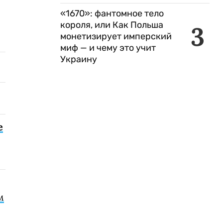
«1670»: фантомное тело
короля, или Как Польша
3
монетизирует имперский
миф — и чему это учит
Украину
е
м