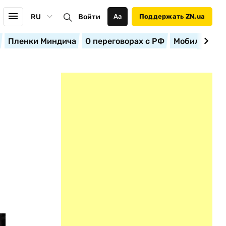
RU
Войти
Аа
Поддержать ZN.ua
Пленки Миндича
О переговорах с РФ
Мобилизация