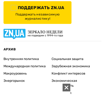
ПОДДЕРЖАТЬ ZN.UA
Поддержать независимую
журналистику!
ЗЕРКАЛО НЕДЕЛИ
не подводим с 1994-го года
АРХИВ
Внутренняя политика
Социальная защита
Международная политика
Зарубежная экономика
Макроуровень
Конфликт интересов
Энергорынок
Экономическая
безопасность
Приватизация
Персоналии
Экономика регионов
Социум
Наука
История