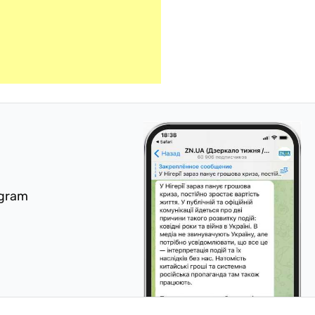
egram