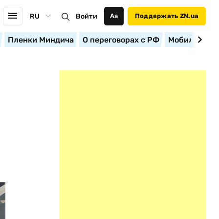
RU
Войти
Аа
Поддержать ZN.ua
Пленки Миндича
О переговорах с РФ
Мобилизация