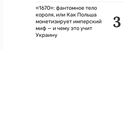
«1670»: фантомное тело
короля, или Как Польша
3
монетизирует имперский
миф — и чему это учит
Украину