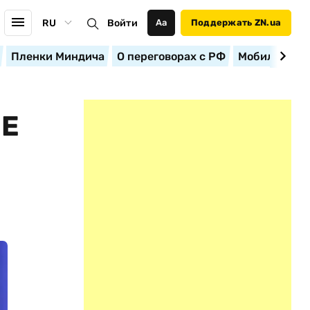
RU
Войти
Аа
Поддержать ZN.ua
Пленки Миндича
О переговорах с РФ
Мобилизация
ЩЕ