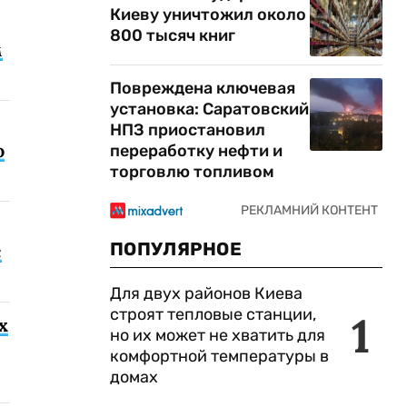
Киеву уничтожил около
800 тысяч книг
м
Повреждена ключевая
установка: Саратовский
НПЗ приостановил
о
переработку нефти и
торговлю топливом
ПОПУЛЯРНОЕ
с
Для двух районов Киева
строят тепловые станции,
1
х
но их может не хватить для
комфортной температуры в
домах