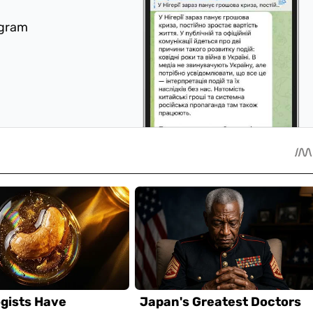
egram