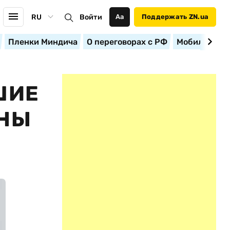
RU
Войти
Аа
Поддержать ZN.ua
Пленки Миндича
О переговорах с РФ
Мобилизация
ШИЕ
ИНЫ