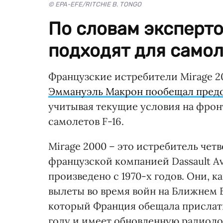
© EPA-EFE/RITCHIE B. TONGO
По словам эксперто
подходят для самол
Французские истребители Mirage 2
Эммануэль Макрон пообещал предо
учитывая текущие условия на фрон
самолетов F-16.
Mirage 2000 – это истребитель чет
французской компанией Dassault Av
произведено с 1970-х годов. Они, к
вылеты во время войн на Ближнем В
который Франция обещала прислать
году и имеет обновленную радиол