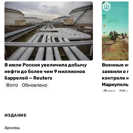
В июле Россия увеличила добычу
Военные из
нефти до более чем 9 миллионов
заявили о п
баррелей — Reuters
контроле на
Мариуполь-
Фото
Обновлено
Фото
Обно
ИЗДАНИЕ
Архивы