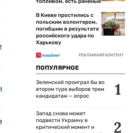
топливом, есть раненые
В Киеве простились с
польским волонтером,
погибшим в результате
российского удара по
Харькову
е
ПОПУЛЯРНОЕ
Зеленский проиграл бы во
1
м
втором туре выборов трем
кандидатам — опрос
Запад снова может
подвести Украину в
о
2
критический момент и