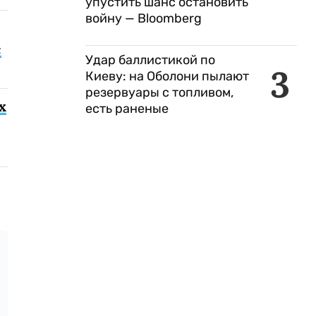
упустить шанс остановить
войну — Bloomberg
с
Удар баллистикой по
3
Киеву: на Оболони пылают
резервуары с топливом,
х
есть раненые