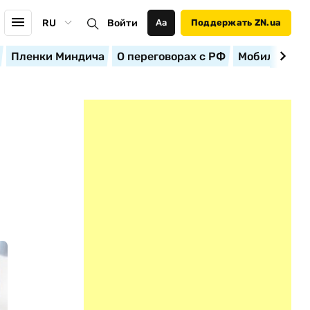
RU
Войти
Аа
Поддержать ZN.ua
Пленки Миндича
О переговорах с РФ
Мобилизация