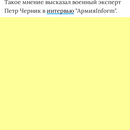
Такое мнение высказал военный эксперт
Петр Черник в
интервью
"АрмияInform".