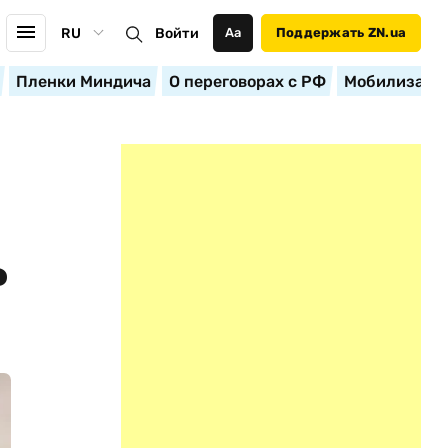
RU
Войти
Аа
Поддержать ZN.ua
Пленки Миндича
О переговорах с РФ
Мобилизация
Р