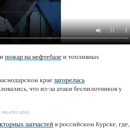
ли
пожар на нефтебазе
и топливных
раснодарском крае
загорелась
ловались, что из-за атаки беспилотников у
RELATED VIDEO
акторных запчастей
в российском Курске, где,