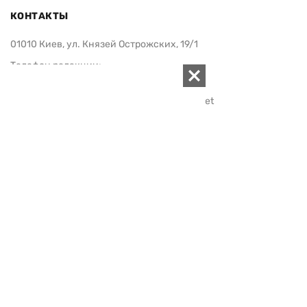
КОНТАКТЫ
01010 Киев, ул. Князей Острожских, 19/1
Телефон редакции:
+380 (44) 280-04-85
Электронная почта редакции:
zn94@ukr.net
Электронная почта службы новостей:
editor@zn.ua
СОЦСЕТИ
ПОДДЕРЖАТЬ ZN.UA
Поддержать независимую
журналистику!
ЗЕРКАЛО НЕДЕЛИ
не подводим с 1994-го года