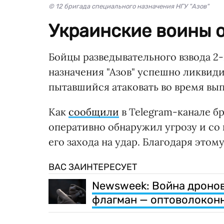
© 12 бригада специального назначения НГУ "Азов"
Украинские воины 
Бойцы разведывательного взвода 2-
назначения "Азов" успешно ликвид
пытавшийся атаковать во время вып
Как
сообщили
в Telegram-канале б
оперативно обнаружил угрозу и со 
его захода на удар. Благодаря этом
ВАС ЗАИНТЕРЕСУЕТ
Newsweek: Война дронов
флагман — оптоволокон