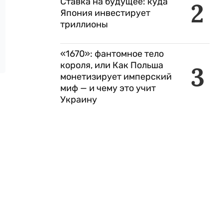
Ставка на будущее: куда
2
Япония инвестирует
триллионы
«1670»: фантомное тело
короля, или Как Польша
3
монетизирует имперский
миф — и чему это учит
Украину