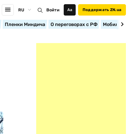
RU
Войти
Аа
Поддержать ZN.ua
Пленки Миндича
О переговорах с РФ
Мобилизация