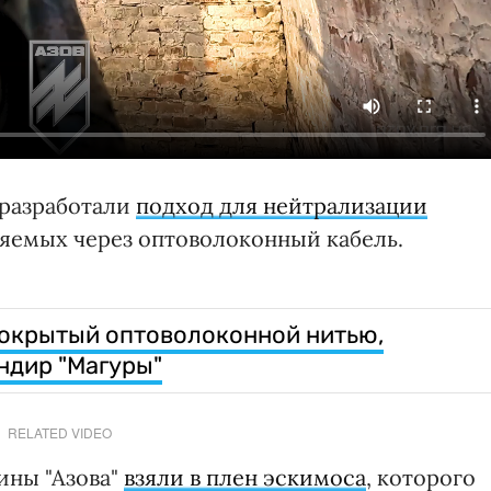
 разработали
подход для нейтрализации
ляемых через оптоволоконный кабель.
покрытый оптоволоконной нитью,
ндир "Магуры"
RELATED VIDEO
ины "Азова"
взяли в плен эскимоса
, которого