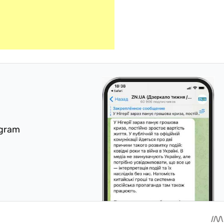
egram