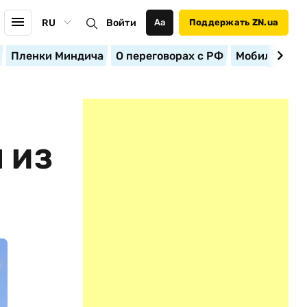
RU
Войти
Аа
Поддержать ZN.ua
Пленки Миндича
О переговорах с РФ
Мобилизация
 ИЗ