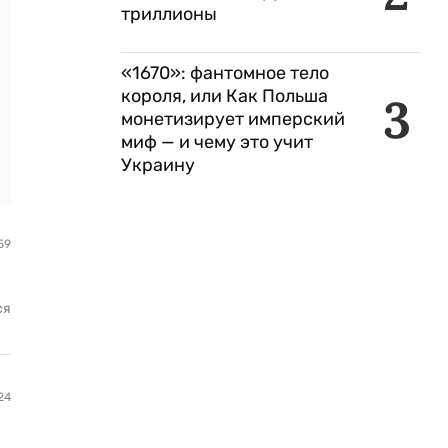
триллионы
«1670»: фантомное тело
короля, или Как Польша
3
монетизирует имперский
миф — и чему это учит
Украину
59
ся
24