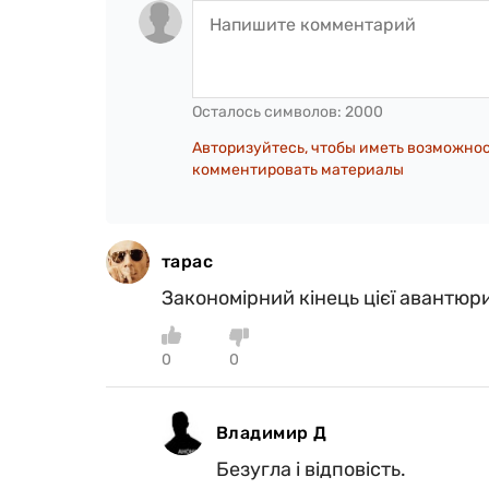
Осталось символов:
2000
Авторизуйтесь, чтобы иметь возможно
комментировать материалы
тарас
Закономірний кінець цієї авантюри. 
0
0
Владимир Д
Безугла і відповість.