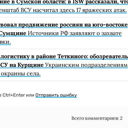
ие в Сумской области: в ISW рассказали, чт
енштаб ВСУ насчитал здесь 17 вражеских атак.
вовал продвижение россиян на юго-востоке
а Сумщине
Источники РФ заявляют о захвате
вки.
логистику в районе Теткиного: обозреватель
 ВСУ на Курщине
Украинским подразделениям
 окраины села.
 Ctrl+Enter или
Отправить ошибку
Всего комментариев:
2