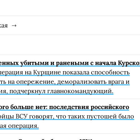
кая
оенных убитыми и ранеными с начала Курск
ерация на Курщине показала способность
ь на опережение, деморализовать врага и
ния, подчеркнул главнокомандующий.
ого больше нет: последствия российского
йцы ВСУ говорят, что таких пустошей было
ая операция.