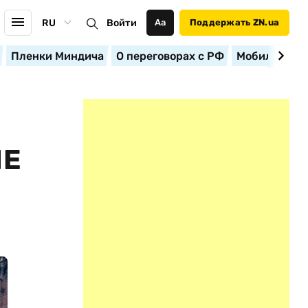
RU
Войти
Аа
Поддержать ZN.ua
Пленки Миндича
О переговорах с РФ
Мобилизация
НЕ