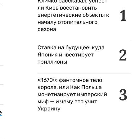
Кличко рассказал, успеет
и
ли Киев восстановить
1
энергетические объекты к
началу отопительного
сезона
Ставка на будущее: куда
2
Япония инвестирует
триллионы
«1670»: фантомное тело
короля, или Как Польша
3
монетизирует имперский
миф — и чему это учит
Украину
е