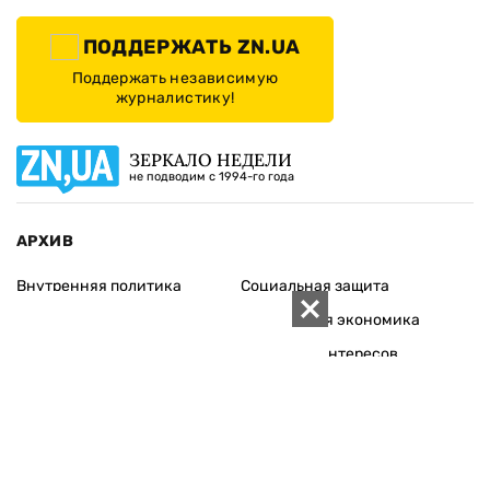
ПОДДЕРЖАТЬ ZN.UA
Поддержать независимую
журналистику!
ЗЕРКАЛО НЕДЕЛИ
не подводим с 1994-го года
АРХИВ
Внутренняя политика
Социальная защита
Международная политика
Зарубежная экономика
Макроуровень
Конфликт интересов
Энергорынок
Экономическая
безопасность
Приватизация
Персоналии
Экономика регионов
Социум
Наука