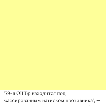
"79-я ОШБр находится под
массированным натиском противника", —