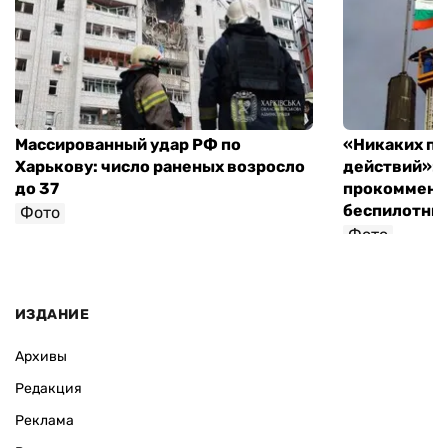
Массированный удар РФ по
«Никаких п
Харькову: число раненых возросло
действий»: 
до 37
прокоммент
беспилотни
Фото
Фото
ИЗДАНИЕ
Архивы
Редакция
Реклама