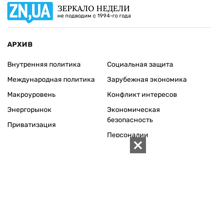
ЗЕРКАЛО НЕДЕЛИ
не подводим с 1994-го года
АРХИВ
Внутренняя политика
Социальная защита
Международная политика
Зарубежная экономика
Макроуровень
Конфликт интересов
Энергорынок
Экономическая
безопасность
Приватизация
Персоналии
Экономика регионов
Социум
Наука
История
Технологии
Круг семьи
Среда обитания
Туризм
Церковь
Собственность
Культура