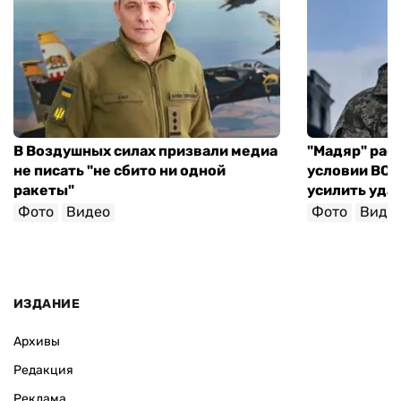
В Воздушных силах призвали медиа
"Мадяр" расс
не писать "не сбито ни одной
условии ВСУ 
ракеты"
усилить уда
Фото
Видео
Фото
Виде
ИЗДАНИЕ
Архивы
Редакция
Реклама