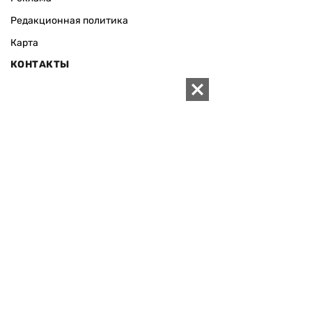
Редакционная политика
Карта
КОНТАКТЫ
01010 Киев, ул. Князей Острожских, 19/1
Телефон редакции:
+380 (44) 280-04-85
Электронная почта редакции:
zn94@ukr.net
Электронная почта службы новостей:
editor@zn.ua
СОЦСЕТИ
ПОДДЕРЖАТЬ ZN.UA
Поддержать независимую
журналистику!