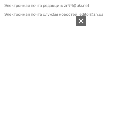
Электронная почта редакции:
zn94@ukr.net
Электронная почта службы новостей:
editor@zn.ua
СОЦСЕТИ
ПОДДЕРЖАТЬ ZN.UA
Поддержать независимую
журналистику!
ЗЕРКАЛО НЕДЕЛИ
не подводим с 1994-го года
АРХИВ
Внутренняя политика
Социальная защита
Международная политика
Зарубежная экономика