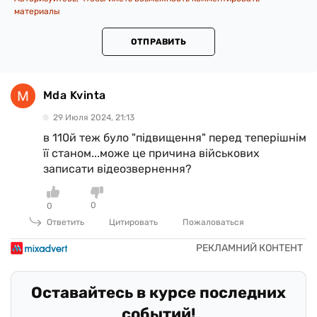
материалы
ОТПРАВИТЬ
Mda Kvinta
29 Июля 2024, 21:13
в 110й теж було "підвищення" перед теперішнім
її станом...може це причина військових
записати відеозвернення?
0
0
Ответить
Цитировать
Пожаловаться
Оставайтесь в курсе последних
событий!