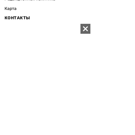
Карта
КОНТАКТЫ
01010 Киев, ул. Князей Острожских, 19/1
Телефон редакции:
+380 (44) 280-04-85
Электронная почта редакции:
zn94@ukr.net
Электронная почта службы новостей:
editor@zn.ua
СОЦСЕТИ
ПОДДЕРЖАТЬ ZN.UA
Поддержать независимую
журналистику!