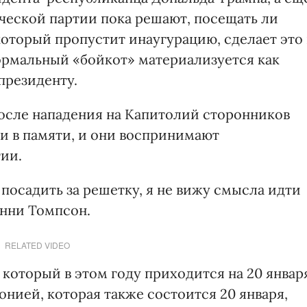
ческой партии пока решают, посещать ли
оторый пропустит инаугурацию, сделает это 
формальный «бойкот» материализуется как
президенту.
осле нападения на Капитолий сторонников
жи в памяти, и они воспринимают
тии.
 посадить за решетку, я не вижу смысла идти
енни Томпсон.
RELATED VIDEO
который в этом году приходится на 20 январ
нией, которая также состоится 20 января,