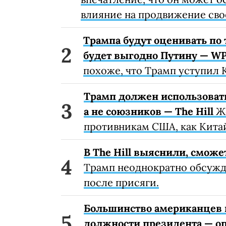
влияние на продвижение сво
Трампа будут оценивать по 
будет выгодно Путину — W
похоже, что Трамп уступил 
Трамп должен использоват
а не союзников — The Hill
Же
противникам США, как Китай
В The Hill выяснили, сможе
Трамп неоднократно обсужда
после присяги.
Большинство американцев 
должности президента — о