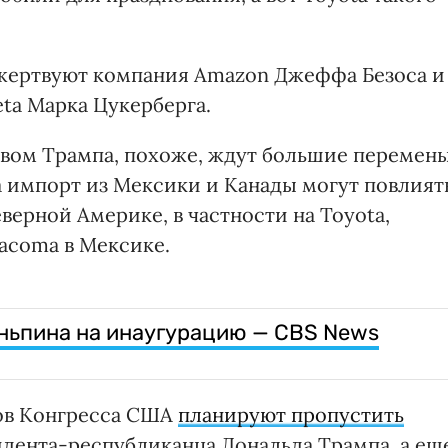
ожертвуют компания Amazon Джеффа Безоса и
ta Марка Цукерберга.
вом Трампа, похоже, ждут большие перемены
импорт из Мексики и Канады могут повлият
верной Америке, в частности на Toyota,
acoma в Мексике.
ньпина на инаугурацию — CBS News
ов Конгресса США
планируют пропустить
дента-республиканца Дональда Трампа, а ещ