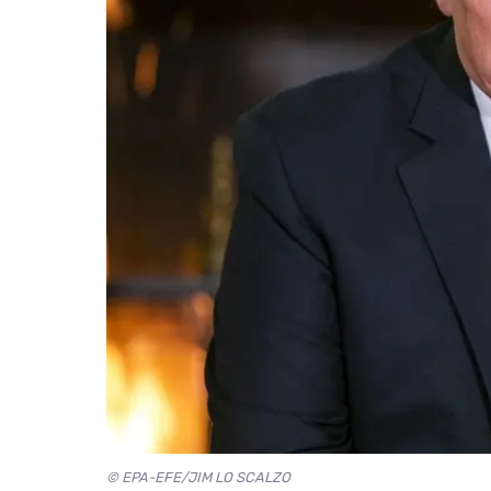
© EPA-EFE/JIM LO SCALZO