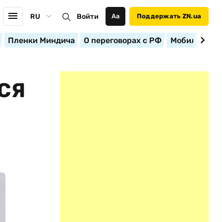
RU
Войти
Аа
Поддержать ZN.ua
Пленки Миндича
О переговорах с РФ
Мобилизация
СЯ