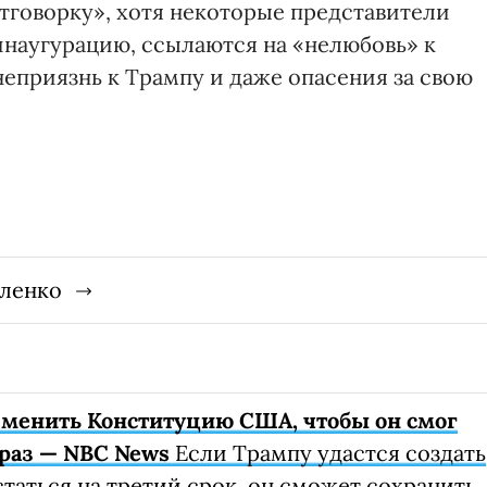
тговорку», хотя некоторые представители
наугурацию, ссылаются на «нелюбовь» к
приязнь к Трампу и даже опасения за свою
гленко
зменить Конституцию США, чтобы он смог
 раз — NBC News
Если Трампу удастся создать
статься на третий срок, он сможет сохранить