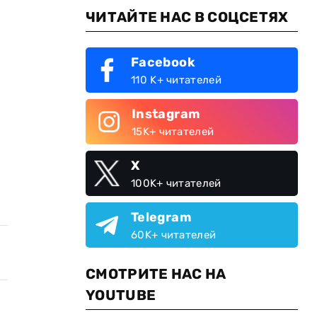
ЧИТАЙТЕ НАС В СОЦСЕТЯХ
Facebook
110 K+ читателей
Instagram
15K+ читателей
X
100K+ читателей
Telegram
60K+ читателей
СМОТРИТЕ НАС НА
YOUTUBE