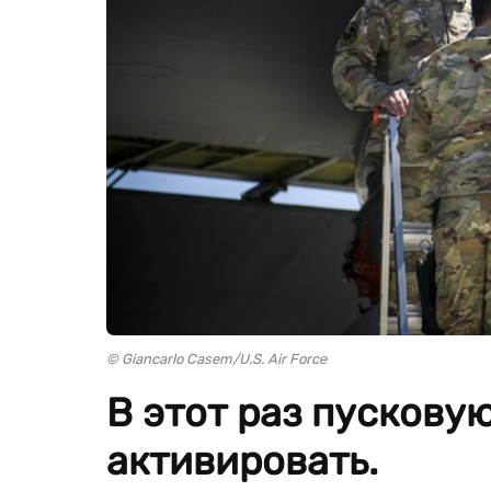
© Giancarlo Casem/U.S. Air Force
В этот раз пускову
активировать.