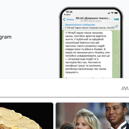
egram