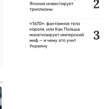
2
Япония инвестирует
триллионы
«1670»: фантомное тело
короля, или Как Польша
3
монетизирует имперский
миф — и чему это учит
Украину