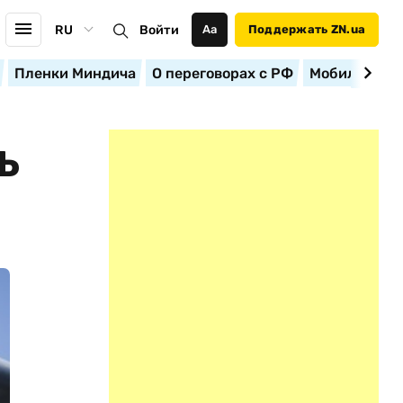
RU
Войти
Аа
Поддержать ZN.ua
Пленки Миндича
О переговорах с РФ
Мобилизация
Ь